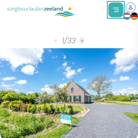
1
/
33
←
→