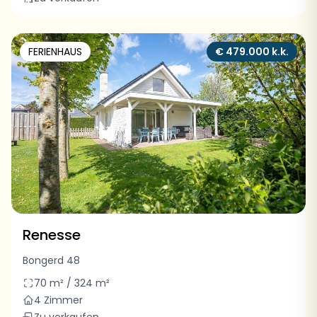
FERIENHAUS
€ 479.000 k.k.
Renesse
Bongerd 48
70 m² / 324 m²
4 Zimmer